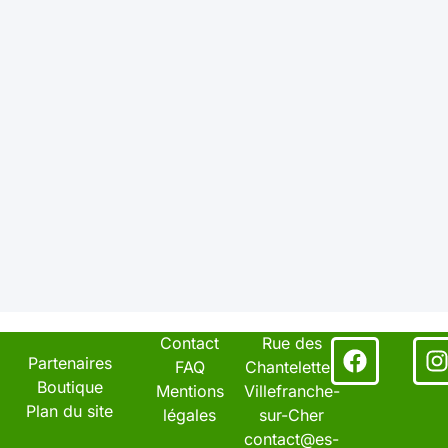
Contact
Rue des
Facebo
I
Partenaires
FAQ
Chantelettes
Boutique
Mentions
Villefranche-
Plan du site
légales
sur-Cher
contact@es-