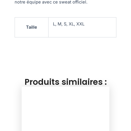
notre équipe avec ce sweat officiel.
L, M, S, XL, XXL
Taille
Produits similaires :
This
product
has
multiple
variants.
The