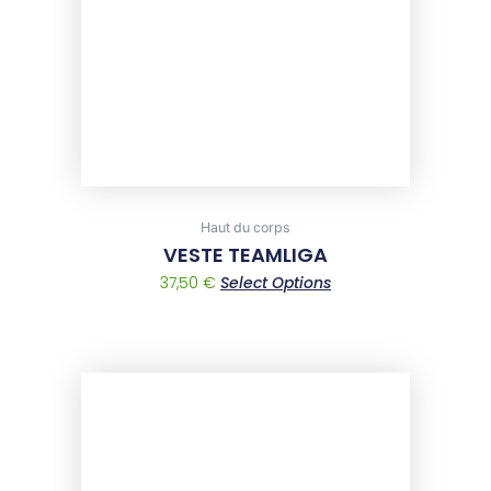
The
options
may
be
chosen
on
the
product
page
Haut du corps
VESTE TEAMLIGA
37,50
€
Select Options
This
product
has
multiple
variants.