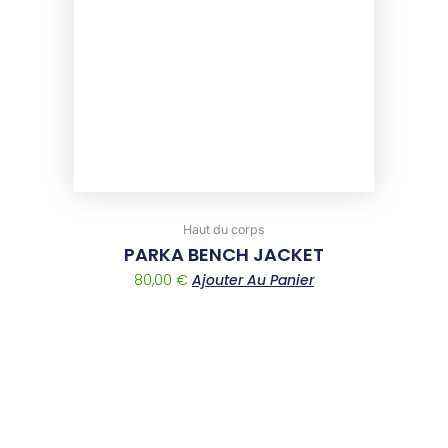
The
options
may
be
chosen
on
the
product
page
Haut du corps
PARKA BENCH JACKET
80,00
€
Ajouter Au Panier