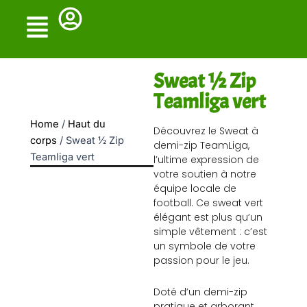
Skip
to
content
Sweat ½ Zip
Teamliga vert
Home
/
Haut du
Découvrez le Sweat à
corps
/ Sweat ½ Zip
demi-zip TeamLiga,
Teamliga vert
l’ultime expression de
votre soutien à notre
équipe locale de
football. Ce sweat vert
élégant est plus qu’un
simple vêtement : c’est
un symbole de votre
passion pour le jeu.
Doté d’un demi-zip
pratique et arborant