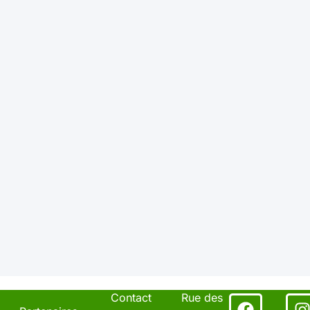
Contact
Rue des
Facebo
I