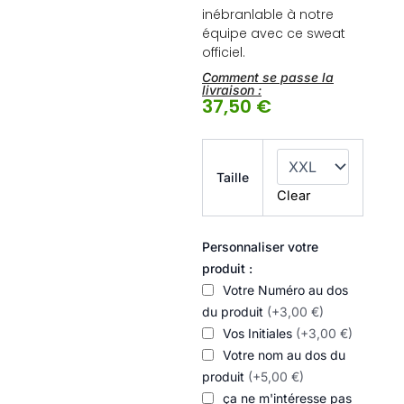
inébranlable à notre
équipe avec ce sweat
officiel.
Comment se passe la
livraison :
37,50
€
Sweat
½
Taille
Zip
Clear
Teamliga
vert
quantity
Personnaliser votre
produit :
Votre Numéro au dos
du produit
(+3,00 €)
Vos Initiales
(+3,00 €)
Votre nom au dos du
produit
(+5,00 €)
ça ne m'intéresse pas