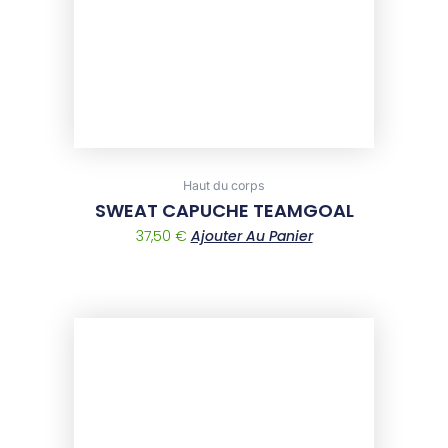
options
may
be
chosen
on
the
product
page
Haut du corps
SWEAT CAPUCHE TEAMGOAL
37,50
€
Ajouter Au Panier
This
product
has
multiple
variants.