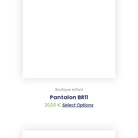
has
multiple
variants.
The
options
may
be
chosen
on
the
product
page
Boutique enfant
Pantalon BR11
20,00
€
Select Options
This