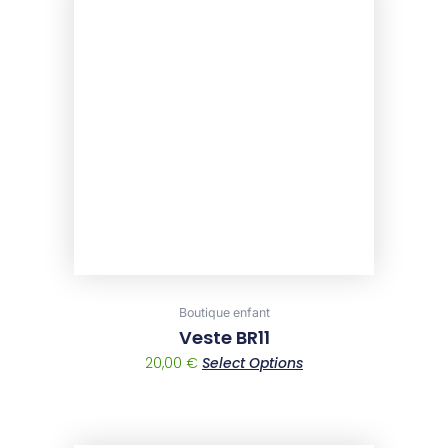
product
has
multiple
variants.
The
options
may
be
chosen
on
the
product
page
Boutique enfant
Veste BR11
20,00
€
Select Options